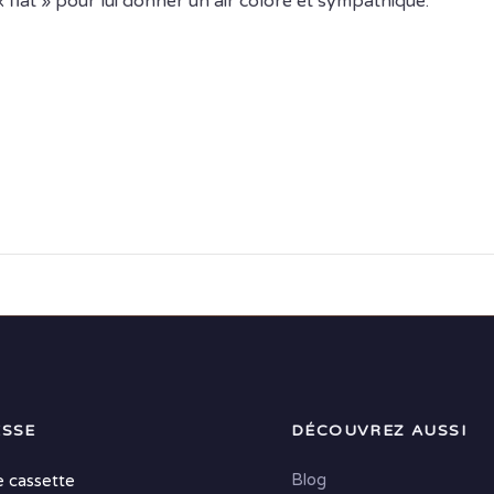
« flat » pour lui donner un air coloré et sympathique.
SSE
DÉCOUVREZ AUSSI
Blog
e cassette