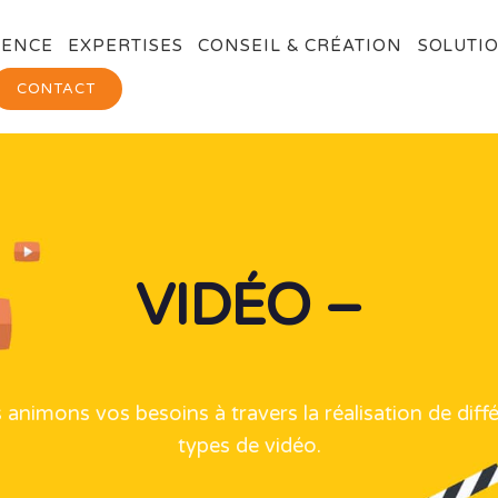
GENCE
EXPERTISES
CONSEIL & CRÉATION
SOLUTIO
CONTACT
VIDÉO –
animons vos besoins à travers la réalisation de diff
types de vidéo.