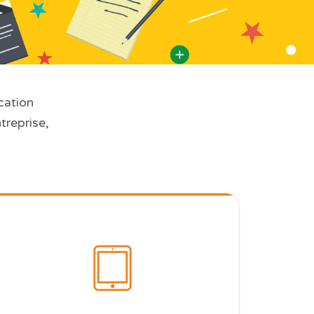
cation
treprise,