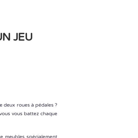
UN JEU
re deux roues à pédales ?
 vous vous battez chaque
 de meubles spécialement