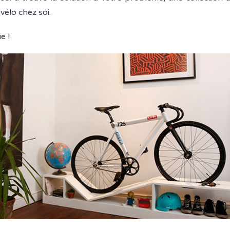
élo chez soi.
e !