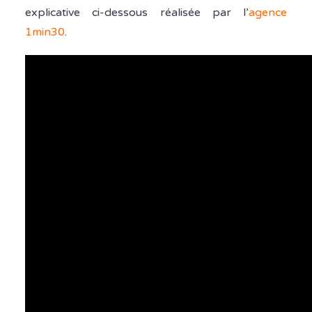
explicative ci-dessous réalisée par l’
agence
1min30
.