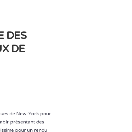
E DES
UX DE
 rues de New-York pour
umblr présentant des
lissime pour un rendu