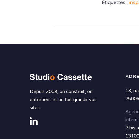
Étiquettes :
insp
ADRE
13, ru
Depuis 2008, on construit, on
75006
entretient et on fait grandir vos
sites.
Agenc
intern
7 bis 
13100