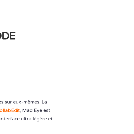
ODE
iés sur eux-mêmes. La
ollabEdit
, Mad Eye est
nterface ultra légère et