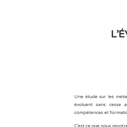
L’
Une étude sur les métie
évoluent sans cesse av
compétences et formatio
C’est ce que nous montr