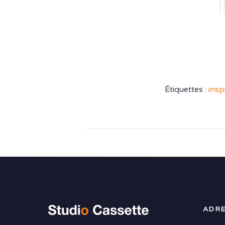
Étiquettes :
insp
ADRE