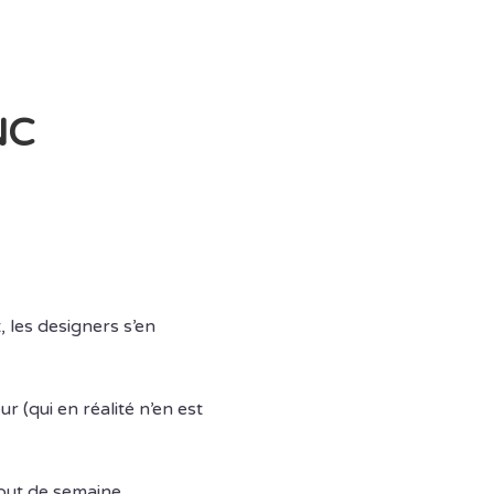
NC
, les designers s’en
r (qui en réalité n’en est
ut de semaine.