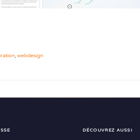
iration
,
webdesign
SSE
DÉCOUVREZ AUSSI