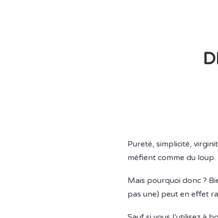
D
Pureté, simplicité, virgi
méfient comme du loup.
Mais pourquoi donc ? Bien
pas une) peut en effet r
Sauf si vous l’utilisez à