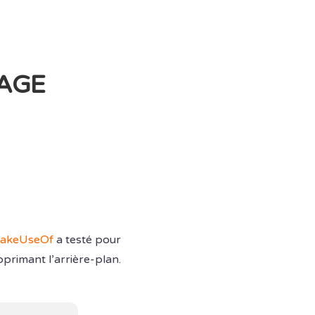
RAGE
akeUseOf
a testé pour
primant l’arrière-plan.